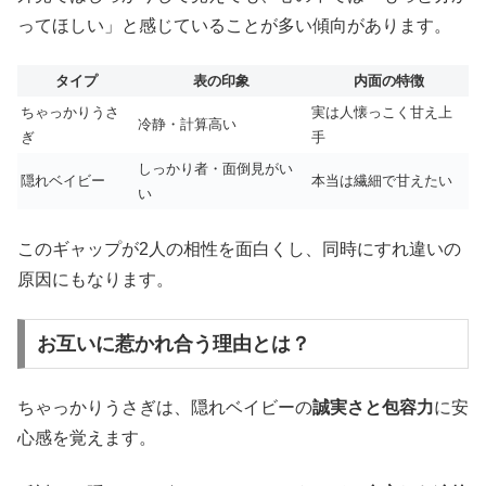
ってほしい」と感じていることが多い傾向があります。
タイプ
表の印象
内面の特徴
ちゃっかりうさ
実は人懐っこく甘え上
冷静・計算高い
ぎ
手
しっかり者・面倒見がい
隠れベイビー
本当は繊細で甘えたい
い
このギャップが2人の相性を面白くし、同時にすれ違いの
原因にもなります。
お互いに惹かれ合う理由とは？
ちゃっかりうさぎは、隠れベイビーの
誠実さと包容力
に安
心感を覚えます。