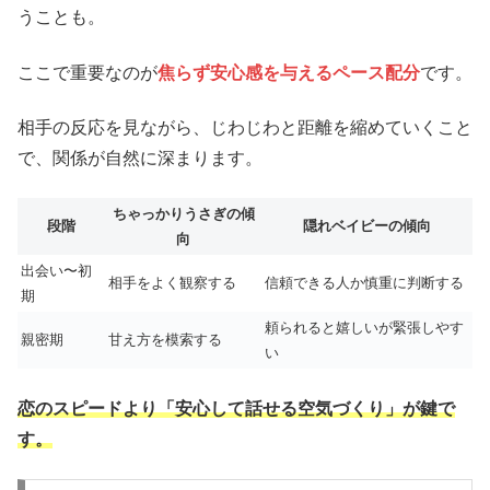
うことも。
ここで重要なのが
焦らず安心感を与えるペース配分
です。
相手の反応を見ながら、じわじわと距離を縮めていくこと
で、関係が自然に深まります。
ちゃっかりうさぎの傾
段階
隠れベイビーの傾向
向
出会い〜初
相手をよく観察する
信頼できる人か慎重に判断する
期
頼られると嬉しいが緊張しやす
親密期
甘え方を模索する
い
恋のスピードより「安心して話せる空気づくり」が鍵で
す。