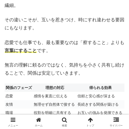
繊細。
その違いこそが、互いを惹きつけ、時にすれ違わせる要因
にもなります。
恋愛でも仕事でも、最も重要なのは「察すること」よりも
言葉にすること
です。
無言の理解に頼るのではなく、気持ちを小さく共有し続け
ることで、関係は安定していきます。
関係のフェーズ
理想の対応
得られる効果
恋愛
感情を素直に伝える
信頼と安心感が深まる
友情
無理せず自然体で接する
長続きする関係が築ける
職場
役割を明確に共有する
お互いの強みを発揮できる
メニュー
ホーム
検索
トップ
サイドバー
そして、相性を良くする最も確実な方法は、
相手の弱点を