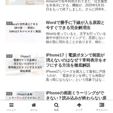
Amazonで長年利用されてきた「注文履歴
を非表示にする」機能が、2025年5月15
日をもって終了しました。さらに同年8月
19日以降は、過去に非表示にしていた注
文もすべて復帰し、通常の履歴画面に表
示されるようになっています。この仕様
Wordで勝手に下線が入る原因と
生活
変更によ...
今すぐできる完全解消法
Wordを使っていると、文字を打っている
最中や改行のタイミングで、意図しない
線が急に現れることがあります。細かい
点線や太い横線が表示されてしまい、
「えっ、なんで？」と戸惑った経験があ
る方も多いのではないでしょうか。中に
iPhone17｜電源ボタンで画面が
生活
は、入力中の部分だけで...
消えないのはなぜ？常時表示をオ
フにする方法を徹底解説
iPhone17シリーズを購入して最初に戸惑
うのが、「電源ボタンを押しても画面が
真っ暗にならない」という現象ではない
でしょうか。実はこれ、故障ではなく
「常時表示ディスプレイ（Always-On
Display）」という新機能が原因です。こ
iPhoneの画面ミラーリングがで
生活
の...
きない？読み込みが終わらない原
因と対処法を徹底解説
この記事では、iPhoneの画面ミラーリン
メニュー
ホーム
検索
トップ
サイドバー