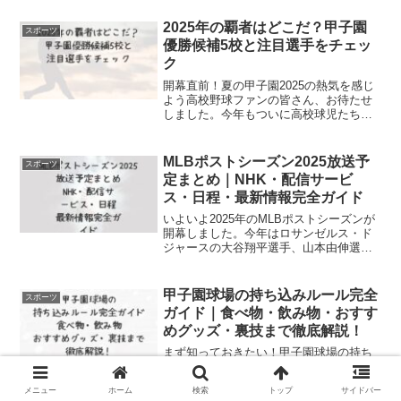
2025年の覇者はどこだ？甲子園
スポーツ
優勝候補5校と注目選手をチェッ
ク
開幕直前！夏の甲子園2025の熱気を感じ
よう高校野球ファンの皆さん、お待たせ
しました。今年もついに高校球児たちの
憧れの舞台「第107回全国高等学校野球選
手権大会（夏の甲子園）」が開幕しま
す。2025年も全国49の代表校が各地から
MLBポストシーズン2025放送予
スポーツ
集い、聖地・...
定まとめ｜NHK・配信サービ
ス・日程・最新情報完全ガイド
いよいよ2025年のMLBポストシーズンが
開幕しました。今年はロサンゼルス・ド
ジャースの大谷翔平選手、山本由伸選手
をはじめ、日本人選手が数多く出場する
歴史的なプレーオフとなっています。こ
の記事では、「MLBポストシーズン2025
甲子園球場の持ち込みルール完全
スポーツ
はどこで見ら...
ガイド｜食べ物・飲み物・おすす
めグッズ・裏技まで徹底解説！
まず知っておきたい！甲子園球場の持ち
込みルール概要夏の風物詩といえば、甲
子園球場での高校野球観戦や阪神タイガ
メニュー
ホーム
検索
トップ
サイドバー
ースの試合ですね。青空の下で声援を送