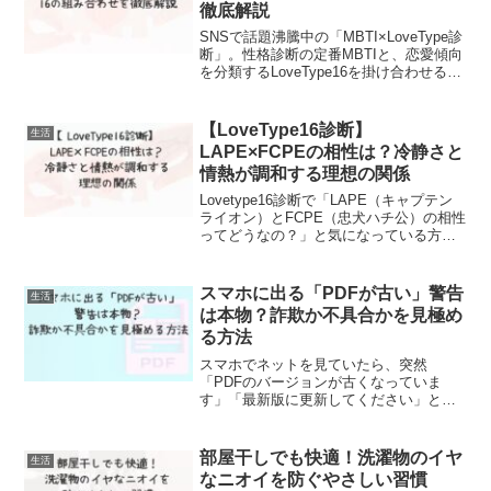
徹底解説
SNSで話題沸騰中の「MBTI×LoveType診
断」。性格診断の定番MBTIと、恋愛傾向
を分類するLoveType16を掛け合わせるこ
とで、これまで見えてこなかった“恋愛
力”が丸わかりになります。この記事で
は、MBTI×LoveTypeの...
【LoveType16診断】
生活
LAPE×FCPEの相性は？冷静さと
情熱が調和する理想の関係
Lovetype16診断で「LAPE（キャプテン
ライオン）とFCPE（忠犬ハチ公）の相性
ってどうなの？」と気になっている方
へ。このふたりは一見正反対のようです
が、実は冷静さと情熱が絶妙にかみ合う
理想的なカップルです。LAPEは落ち着き
スマホに出る「PDFが古い」警告
生活
とリー...
は本物？詐欺か不具合かを見極め
る方法
スマホでネットを見ていたら、突然
「PDFのバージョンが古くなっていま
す」「最新版に更新してください」と表
示された経験はありませんか。赤や黄色
で強調されたそのメッセージ、つい本物
の警告だと思ってボタンを押したくなる
部屋干しでも快適！洗濯物のイヤ
生活
かもしれません。しかし、実は...
なニオイを防ぐやさしい習慣