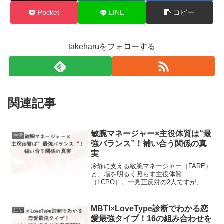
Pocket
LINE
コピー
takeharuをフォローする
関連記事
敏腕マネージャー×主役体質は“最
生活
強バランス”！補い合う関係の真
実
冷静に支える敏腕マネージャー（FARE）
と、場を明るく照らす主役体質
（LCPO）。一見正反対の2人ですが、実
は心理学的にも非常に相性の良い組み合
わせです。片方が理性と安定を提供し、
もう片方が感情と活力をもたらすこと
MBTI×LoveType診断でわかる恋
生活
で、驚くほど自然なバランス...
愛最強タイプ！16の組み合わせを