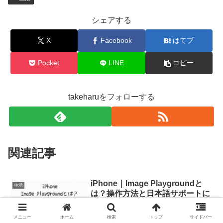
シェアする
X
Facebook
はてブ
Pocket
LINE
コピー
takeharuをフォローする
関連記事
iPhone｜Image Playgroundと
生活
は？操作方法と日本語サポートに
ついて（iOS18.4以降対応）
Appleが開発した新しいAI画像生成アプリ
メニュー
ホーム
検索
トップ
サイドバー