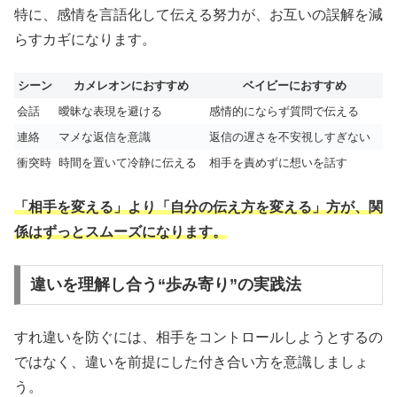
特に、感情を言語化して伝える努力が、お互いの誤解を減
らすカギになります。
シーン
カメレオンにおすすめ
ベイビーにおすすめ
会話
曖昧な表現を避ける
感情的にならず質問で伝える
連絡
マメな返信を意識
返信の遅さを不安視しすぎない
衝突時
時間を置いて冷静に伝える
相手を責めずに想いを話す
「相手を変える」より「自分の伝え方を変える」方が、関
係はずっとスムーズになります。
違いを理解し合う“歩み寄り”の実践法
すれ違いを防ぐには、相手をコントロールしようとするの
ではなく、違いを前提にした付き合い方を意識しましょ
う。