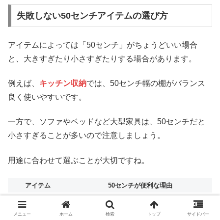
失敗しない50センチアイテムの選び方
アイテムによっては「50センチ」がちょうどいい場合
と、大きすぎたり小さすぎたりする場合があります。
例えば、
キッチン収納
では、50センチ幅の棚がバランス
良く使いやすいです。
一方で、ソファやベッドなど大型家具は、50センチだと
小さすぎることが多いので注意しましょう。
用途に合わせて選ぶことが大切ですね。
アイテム
50センチが便利な理由
収納棚
省スペースで収納力を確保
クッション
インテリアにちょうどいい存在感
メニュー
ホーム
検索
トップ
サイドバー