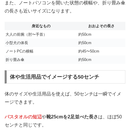
また、ノートパソコンを開いた状態の横幅や、折り畳み傘
の長さも近いサイズになります。
身近なもの
おおよその長さ
大人の前腕（肘〜手首）
約50cm
小型犬の体長
約50cm
ノートPCの横幅
約45〜50cm
折り畳み傘
約50cm
体や生活用品でイメージする50センチ
体のサイズや生活用品を使えば、50センチは一瞬でイメ
ージできます。
バスタオルの短辺
や
靴25cmを2足並べた長さ
は、ほぼ50
センチと同じです。