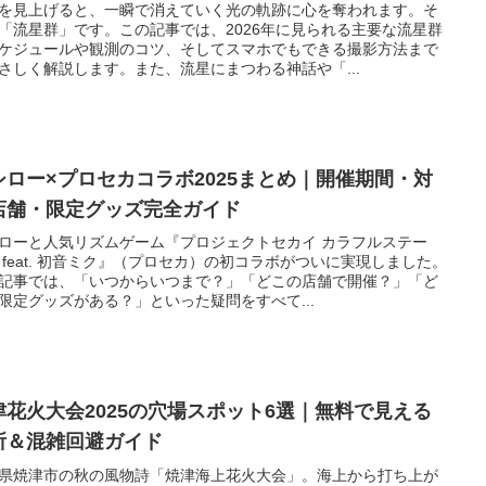
を見上げると、一瞬で消えていく光の軌跡に心を奪われます。そ
「流星群」です。この記事では、2026年に見られる主要な流星群
ケジュールや観測のコツ、そしてスマホでもできる撮影方法まで
さしく解説します。また、流星にまつわる神話や「...
シロー×プロセカコラボ2025まとめ｜開催期間・対
店舗・限定グッズ完全ガイド
ローと人気リズムゲーム『プロジェクトセカイ カラフルステー
 feat. 初音ミク』（プロセカ）の初コラボがついに実現しました。
記事では、「いつからいつまで？」「どこの店舗で開催？」「ど
限定グッズがある？」といった疑問をすべて...
津花火大会2025の穴場スポット6選｜無料で見える
所＆混雑回避ガイド
県焼津市の秋の風物詩「焼津海上花火大会」。海上から打ち上が