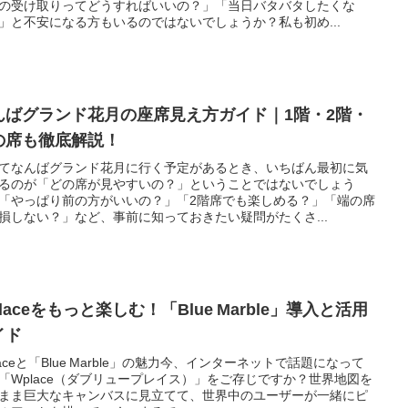
の受け取りってどうすればいいの？」「当日バタバタしたくな
」と不安になる方もいるのではないでしょうか？私も初め...
んばグランド花月の座席見え方ガイド｜1階・2階・
の席も徹底解説！
てなんばグランド花月に行く予定があるとき、いちばん最初に気
るのが「どの席が見やすいの？」ということではないでしょう
「やっぱり前の方がいいの？」「2階席でも楽しめる？」「端の席
損しない？」など、事前に知っておきたい疑問がたくさ...
laceをもっと楽しむ！「Blue Marble」導入と活用
イド
laceと「Blue Marble」の魅力今、インターネットで話題になって
「Wplace（ダブリュープレイス）」をご存じですか？世界地図を
まま巨大なキャンバスに見立てて、世界中のユーザーが一緒にピ