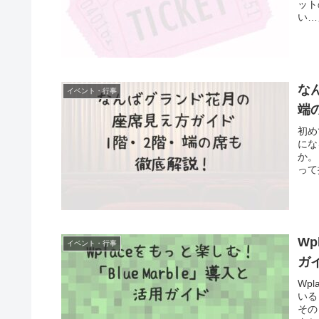
ット
い…
な
イベント・行事
端
初め
にな
か。
って
Wp
イベント・行事
ガ
Wp
いる
その