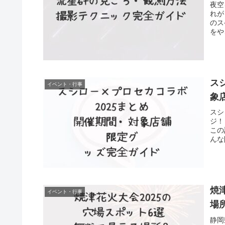
夜空
れが
のス
をや
ス
イベント・行事
象
スシ
ジ！
この
んな
焼
イベント・行事
場
静岡