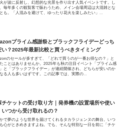
火が波に反射し、幻想的な光景を作り出す人気イベントです。し
、毎年多くの観覧客で賑わうため、メイン会場周辺は大混雑とな
とも。「人混みを避けて、ゆったり花火を楽しみたい」...
mazonプライム感謝祭とブラックフライデーどっち
安い？2025年最新比較と買うべきタイミング
azonのセールが多すぎて、「どれで買うのが一番お得なの？」と
たことはありませんか。2025年も秋の注目イベント「プライム感
」と「ブラックフライデー」が連続開催され、どちらが安いのか
なる人も多いはずです。この記事では、実際の...
塚チケットの受け取り方｜発券機の設置場所や使い
、いつから受け取れるの？
かで夢のような世界を届けてくれるタカラジェンヌの舞台。いつ
も心がときめきますよね。でも、そんな特別な一日を前に「チケ