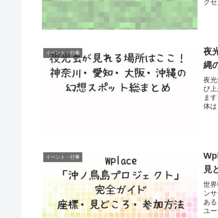
クセ
夜
イベント・行事
縄
夜光
び上
ます
体は
W
イベント・行事
見
世界
ンサ
ある
ユー