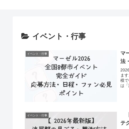
イベント・行事
マ
イベント・行事
法
20
ます
模で
は「
【
イベント・行事
テ