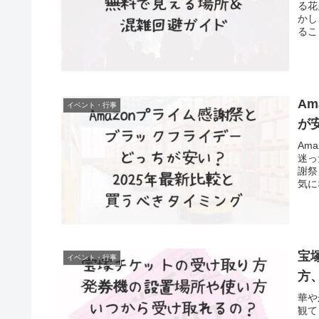
る花
かし
るこ
A
イベント・行事
が
Am
迷っ
謝祭
気に
宝
イベント・行事
方
華や
観て