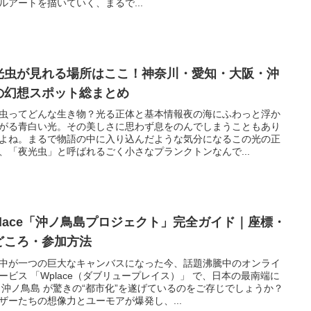
ルアートを描いていく、まるで...
光虫が見れる場所はここ！神奈川・愛知・大阪・沖
の幻想スポット総まとめ
虫ってどんな生き物？光る正体と基本情報夜の海にふわっと浮か
がる青白い光。その美しさに思わず息をのんでしまうこともあり
よね。まるで物語の中に入り込んだような気分になるこの光の正
、「夜光虫」と呼ばれるごく小さなプランクトンなんで...
place「沖ノ鳥島プロジェクト」完全ガイド｜座標・
どころ・参加方法
中が一つの巨大なキャンバスになった今、話題沸騰中のオンライ
ービス 「Wplace（ダブリュープレイス）」 で、日本の最南端に
 沖ノ鳥島 が驚きの“都市化”を遂げているのをご存じでしょうか？
ザーたちの想像力とユーモアが爆発し、...