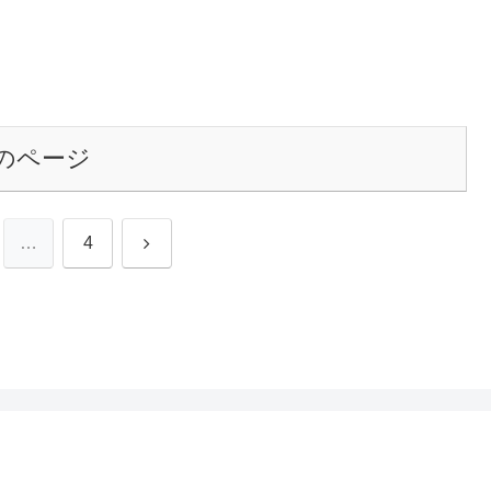
のページ
次
…
4
へ