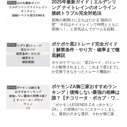
ナーニが再び脚光を浴びています。この
2025年最新ガイド｜エルデンリ
ゲーム
記事では、最新調整...
ング ナイトレインのオンライン
接続トラブル完全対処法
冒険の幕開けに立ちはだかる“接続の
壁”「今日はナイトレインで仲間とともに
冒険へ！」と意気込んでゲームを起動し
たその瞬間、ログインできず、マッチン
グも始まらず、目の前に表示されるのは
エラーメッセージ──。そんな予期せぬト
ポケポケ星2トレード完全ガイド
ゲーム
ラブルに直面した経験、...
｜解禁条件・やり方・確率まで徹
底解説
ポケポケでついに「星2カード」のトレー
ドが解禁されました。これまで星1までし
か交換できなかったトレード機能が、
2025年の大型アップデートで大きく進
化。高レアリティの星2カードや色違いカ
ードまでフレンドと交換できるようにな
ポケモンZA御三家おすすめラン
ゲーム
り、コレクション勢...
キング｜後悔しない最強の相棒は
誰？【チコリータ・ポカブ・ワニ
ノコ】
『ポケモンLEGENDS Z-A（ポケモン
ZA）』の冒険がついにスタートしまし
た。最初の大きな選択、それが御三家選
びです。今回は「チコリータ」「ポカ
ブ」「ワニノコ」という、歴代シリーズ