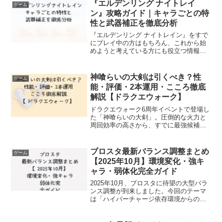
『エルデンリング ナイトレイ
ゲーム
ン』攻略ガイド｜キャラごとの特
性と武器補正を徹底分析
『エルデンリング ナイトレイン』をすで
にプレイ中の方はもちろん、これから始
めようと考えている方にも役立つ情報を
お届けします。フロム・ソフトウェアが
開発した話題作ということもあり、多く
の注目を集めている本作ですが、いざプ
神喰らいの大剣は引くべき？性
ゲーム
レイを始めると、キャラ...
能・評価・2本運用・こころ徹底
解説【ドラクエウォーク】
ドラクエウォーク6周年イベントで登場し
た「神喰らいの大剣」。圧倒的な火力と
周回効率の高さから、すでに最強候補と
して話題になっています。本記事では、
この武器の基本性能・スキル・評価をは
じめ、「引くべきかどうか」「2本運用の
ブロスタ最新バランス調整まとめ
ゲーム
価値」「おすすめのこ...
【2025年10月】環境変化・強キ
ャラ・弱体化完全ガイド
2025年10月、ブロスタに待望の大型バラ
ンス調整が到来しました。今回のテーマ
は「ハイパーチャージ依存環境からの脱
却」。ケンジやオーリーといった人気キ
ャラが弱体化される一方で、エドガーや